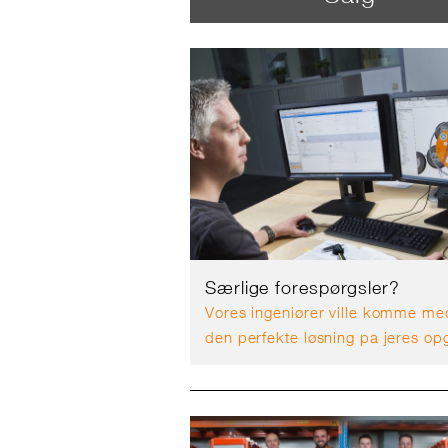
Særlige forespørgsler?
Vores ingeniører ville komme me
den perfekte løsning pa jeres op