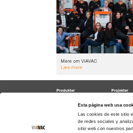
Mere om VIAVAC
Læs mere
Produkter
Projekter
Paneler
Tag
Glas
Væg
Esta página web usa cook
Facade
Las cookies de este sitio 
Glas
de redes sociales y analiz
Buede glas
Specials
sitio web con nuestros par
Alle vores enheder overholder