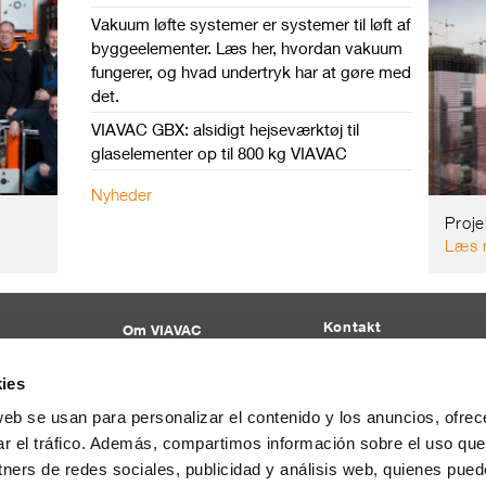
Vakuum løfte systemer er systemer til løft af
byggeelementer. Læs her, hvordan vakuum
fungerer, og hvad undertryk har at gøre med
det.
VIAVAC GBX: alsidigt hejseværktøj til
glaselementer op til 800 kg VIAVAC
Nyheder
Proje
Læs 
Kontakt
Om VIAVAC
T:
+45 71 99 70 76
Firmaprofil
E:
info@viavac.dk
Særlige krav?
ies
Salg
web se usan para personalizar el contenido y los anuncios, ofrec
Leje
ar el tráfico. Además, compartimos información sobre el uso que
Service
tners de redes sociales, publicidad y análisis web, quienes pue