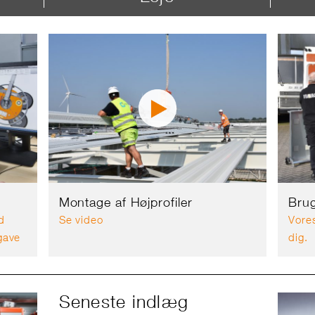
Montage af Højprofiler
Brug
d
Se video
Vores
gave
dig.
Seneste indlæg