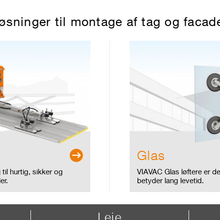
øsninger til montage af tag og facad
Glas
til hurtig, sikker og
VIAVAC Glas løftere er des
er.
betyder lang levetid.
Leje