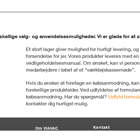
ellige valg- og anvendelsesmuligheder. Vi er glade for at støt
Et stort lager giver mulighed for hurtigt levering, og
forsendelse for jer. Vores produkter leveres med e
vedligeholdelsesmanual. Om ønsket, kan vi personli
medarbejdere i løbet af et “værktøjskassemøde”.
Hvis du ønsker at foretage en købsanmodning, kan 
forskellige produktsider. Ved udfyldelse af formular
købsanmodning. Har du spørgsmål?
Udfyld formul
kontakter dig hurtigst mulig.
Kontakt
Om VIAVAC
T:
+45 71 99 70 76
Firmaprofil