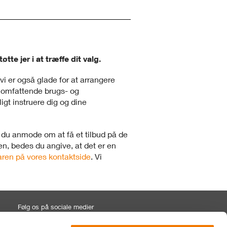
te jer i at træffe dit valg.
 vi er også glade for at arrangere
n omfattende brugs- og
gt instruere dig og dine
du anmode om at få et tilbud på de
en, bedes du angive, at det er en
aren på vores kontaktside
. Vi
Følg os på sociale medier