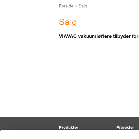
Forside
>
Salg
Salg
VIAVAC vakuumløftere tilbyder forsk
Produkter
Projekter
Paneler
Tag