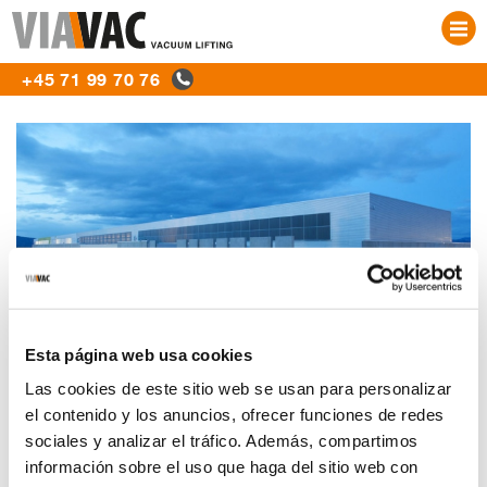
+45 71 99 70 76
PANELER
GLAS
TILBEHØR
PROJEKTER
KONTAKT
NYHEDER
Esta página web usa cookies
OM VIAVAC
Las cookies de este sitio web se usan para personalizar
el contenido y los anuncios, ofrecer funciones de redes
VIAVAC vakuumløftere bruges til
sociales y analizar el tráfico. Además, compartimos
byggeri af Facebook datacenter
información sobre el uso que haga del sitio web con