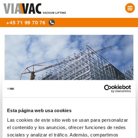
+45 71 99 70 76
PANELER
GLAS
TILBEHØR
PROJEKTER
KONTAKT
NYHEDER
OM VIAVAC
Esta página web usa cookies
Las cookies de este sitio web se usan para personalizar
Montering af tag- og vægpaneler til
el contenido y los anuncios, ofrecer funciones de redes
et kølehus
sociales y analizar el tráfico. Además, compartimos